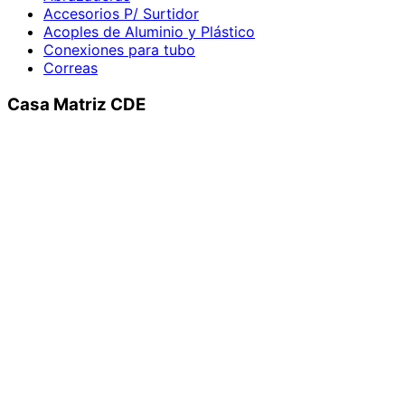
Accesorios P/ Surtidor
Acoples de Aluminio y Plástico
Conexiones para tubo
Correas
Casa Matriz CDE
General Alcibiades Ibanez Ciudad del Este, 7000
+595 994 514 206
marketing@mangopar.com
Sucursal Fernando de la Mora
Mangopar SRL - Fernando de la Mora Av:
Defensores del Chaco c/Marcos Riera
+595 994 514 206
marketing@mangopar.com
Mangopar S.R.L. © 2026 | Hosting: MaxDominios.com -
Desarrollado por: Setik Technology S.A.
1