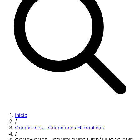
Inicio
/
Conexiones...
Conexiones Hidraulicas
/